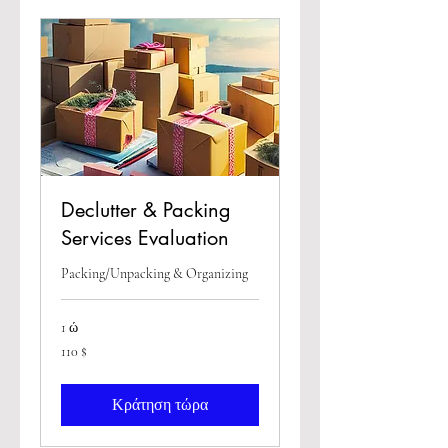
Declutter & Packing
Services Evaluation
Packing/Unpacking & Organizing
1 ώ
110
110 $
δολάρια
ΗΠΑ
Κράτηση τώρα