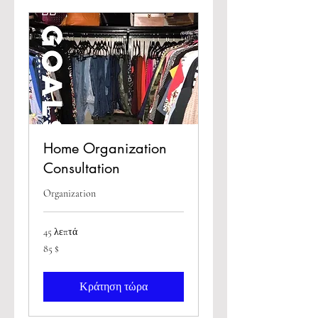
Home Organization
Consultation
Organization
45 λεπτά
85
85 $
δολάρια
ΗΠΑ
Κράτηση τώρα