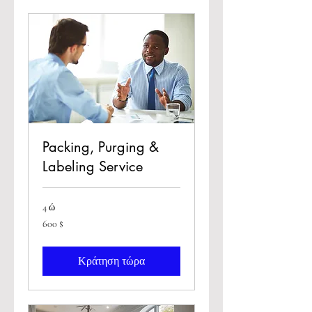
Packing, Purging &
Labeling Service
4 ώ
600
600 $
δολάρια
ΗΠΑ
Κράτηση τώρα