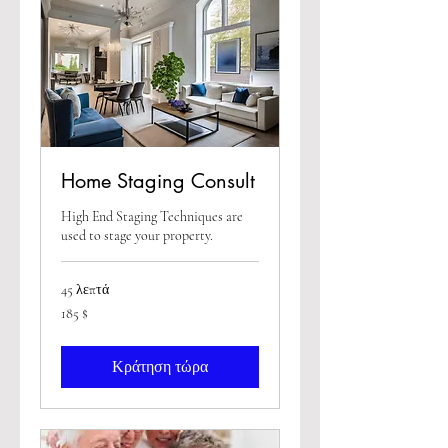
Home Staging Consult
High End Staging Techniques are
used to stage your property.
45 λεπτά
185
185 $
δολάρια
ΗΠΑ
Κράτηση τώρα